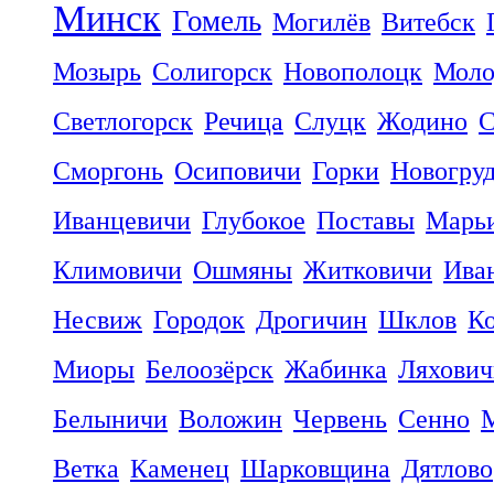
Минск
Гомель
Могилёв
Витебск
Мозырь
Солигорск
Новополоцк
Моло
Светлогорск
Речица
Слуцк
Жодино
С
Сморгонь
Осиповичи
Горки
Новогру
Иванцевичи
Глубокое
Поставы
Марьи
Климовичи
Ошмяны
Житковичи
Ива
Несвиж
Городок
Дрогичин
Шклов
К
Миоры
Белоозёрск
Жабинка
Ляхович
Белыничи
Воложин
Червень
Сенно
Ветка
Каменец
Шарковщина
Дятлово