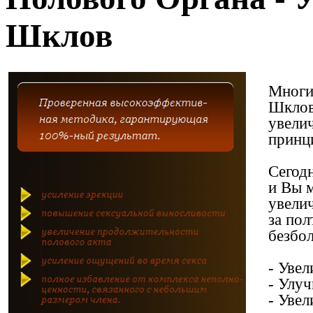
Шклов
Многи
Шклов 
увелич
принц
Сегод
и Вы м
увели
за пол
безбо
- Увел
- Улу
- Уве