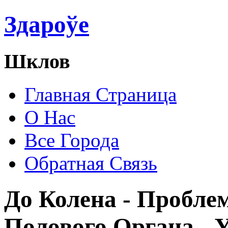
Здароўе
Шклов
Главная Страница
О Нас
Все Города
Обратная Связь
До Колена - Пробле
Полового Органа - У